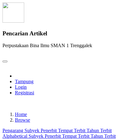
Pencarian Artikel
Perpustakaan Bina Ilmu SMAN 1 Trenggalek
Tampung
Login
Registrasi
Home
Browse
Pengarang
Subyek
Penerbit
Tempat Terbit
Tahun Terbit
Alphabetical
Subyek
Penerbit
Tempat Terbit
Tahun Terbit