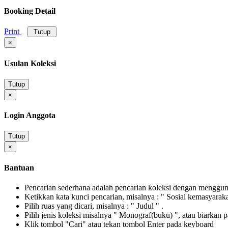
Booking Detail
Print
Tutup
×
Usulan Koleksi
Tutup
×
Login Anggota
Tutup
×
Bantuan
Pencarian sederhana adalah pencarian koleksi dengan menggunak
Ketikkan kata kunci pencarian, misalnya : " Sosial kemasyarak
Pilih ruas yang dicari, misalnya : " Judul " .
Pilih jenis koleksi misalnya " Monograf(buku) ", atau biarkan 
Klik tombol "Cari" atau tekan tombol Enter pada keyboard