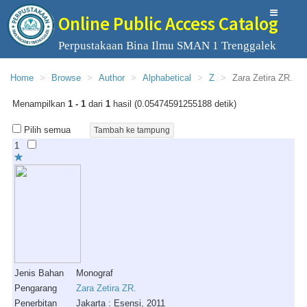
Online Public Access Catalog
Perpustakaan Bina Ilmu SMAN 1 Trenggalek
Home
Browse
Author
Alphabetical
Z
Zara Zetira ZR.
Menampilkan
1 - 1
dari
1
hasil (0.05474591255188 detik)
Pilih semua
1
Jenis Bahan
Monograf
Pengarang
Zara Zetira ZR.
Penerbitan
Jakarta : Esensi, 2011