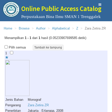
Online Public Access Catalog
Perpustakaan Bina Ilmu SMAN 1 Trenggalek
Home
Browse
Author
Alphabetical
Z
Zara Zetira ZR
Menampilkan
1 - 1
dari
1
hasil (0.05233907699585 detik)
Pilih semua
1
Jenis Bahan
Monograf
Pengarang
Zara Zetira ZR
Penerbitan
Jakarta : Erlangga, 2008