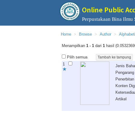
Online Public Ac
Perpustakaan Bina Ilmu
Home
Browse
Author
Alphabet
Menampilkan
1 - 1
dari
1
hasil (0.0532369
Pilih semua
1
Jenis Bah
Pengarang
Penerbitan
Konten Digi
Ketersedia
Artikel