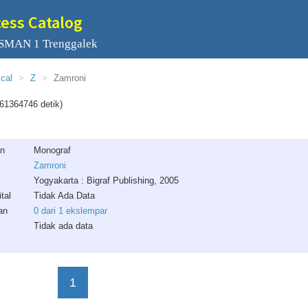
cess Catalog
 SMAN 1 Trenggalek
ical
Z
Zamroni
61364746 detik)
an
Monograf
Zamroni
Yogyakarta : Bigraf Publishing, 2005
tal
Tidak Ada Data
an
0 dari 1 ekslempar
Tidak ada data
1