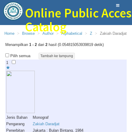
Online Public Acces
Catalog
Home
Browse
Author
Alphabetical
Z
Zakiah Daradjat
Perpustakaan Bina Ilmu SMAN 1 Trenggalek
Menampilkan
1 - 2
dari
2
hasil (0.054815053939819 detik)
Pilih semua
1
Jenis Bahan
Monograf
Pengarang
Zakiah Daradjat
Penerbitan
Jakarta : Bulan Bintang, 1984