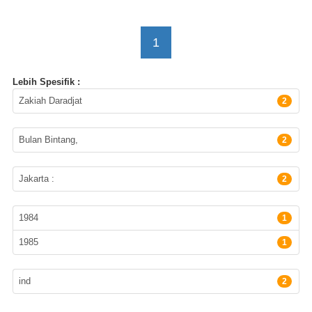
1
Lebih Spesifik :
Pengarang
Zakiah Daradjat
2
Penerbit
Bulan Bintang,
2
Lokasi Terbitan
Jakarta :
2
Tahun Terbit
1984
1
1985
1
Subyek
Bahasa
ind
2