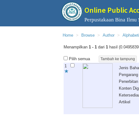
Online Public Ac
Perpustakaan Bina Ilmu
Home
Browse
Author
Alphabet
Menampilkan
1 - 1
dari
1
hasil (0.0495839
Pilih semua
1
Jenis Bah
Pengarang
Penerbitan
Konten Digi
Ketersedia
Artikel