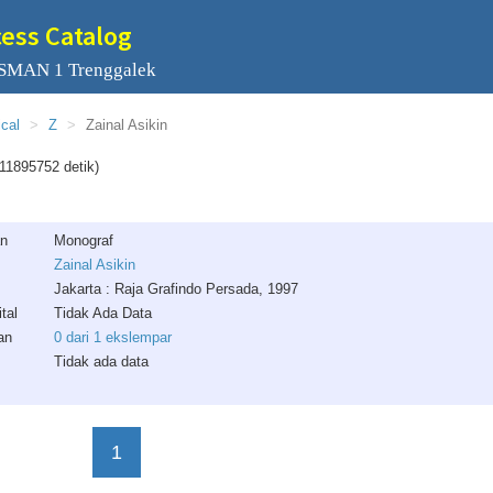
cess Catalog
 SMAN 1 Trenggalek
ical
Z
Zainal Asikin
11895752 detik)
an
Monograf
Zainal Asikin
Jakarta : Raja Grafindo Persada, 1997
tal
Tidak Ada Data
an
0 dari 1 ekslempar
Tidak ada data
1