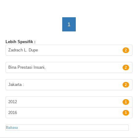
1
Lebih Spesifik :
Pengarang
Zadrach L. Dupe
2
Penerbit
Bina Prestasi Insani,
2
Lokasi Terbitan
Jakarta :
2
Tahun Terbit
2012
1
2016
1
Subyek
Bahasa