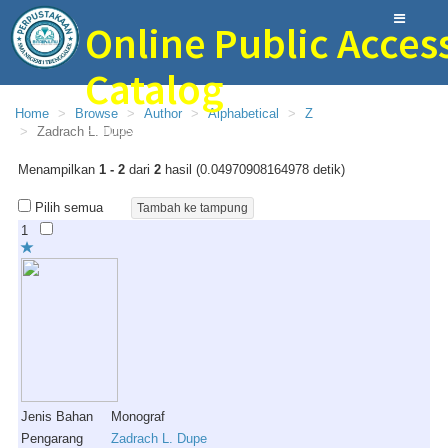
Online Public Acces
Catalog
Home
Browse
Author
Alphabetical
Z
Perpustakaan Bina Ilmu SMAN 1 Trenggalek
Zadrach L. Dupe
Menampilkan
1 - 2
dari
2
hasil (0.04970908164978 detik)
Pilih semua
1
Jenis Bahan
Monograf
Pengarang
Zadrach L. Dupe