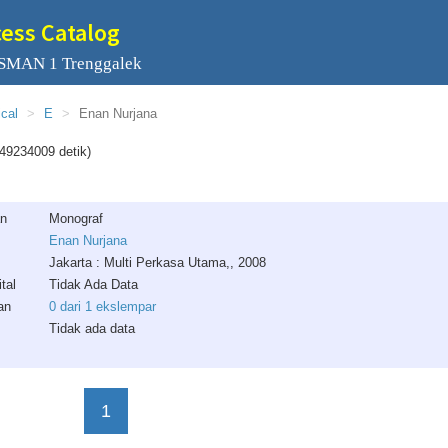
cess Catalog
 SMAN 1 Trenggalek
ical
E
Enan Nurjana
49234009 detik)
an
Monograf
Enan Nurjana
Jakarta : Multi Perkasa Utama,, 2008
tal
Tidak Ada Data
an
0 dari 1 ekslempar
Tidak ada data
1