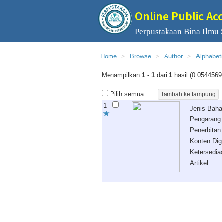
Online Public Ac
Perpustakaan Bina Ilmu
Home
Browse
Author
Alphabet
Menampilkan
1 - 1
dari
1
hasil (0.0544569
Pilih semua
1
Jenis Bah
Pengarang
Penerbitan
Konten Digi
Ketersedia
Artikel