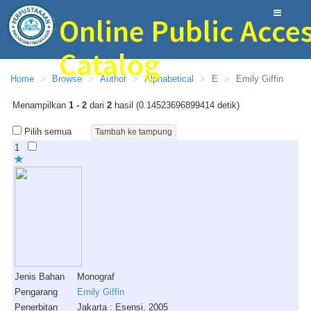
Online Public Acce
Catalog
Home
Browse
Author
Alphabetical
E
Emily Giffin
Perpustakaan Bina Ilmu SMAN 1 Trenggalek
Menampilkan
1 - 2
dari
2
hasil (0.14523696899414 detik)
Pilih semua
1
Jenis Bahan
Monograf
Pengarang
Emily Giffin
Penerbitan
Jakarta : Esensi, 2005