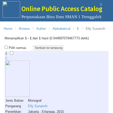
Online Public Access Catalog
Perpustakaan Bina Ilmu SMAN 1 Trenggalek
Home
Browse
Author
Alphabetical
E
Elly Sunarsih
Menampilkan
1 - 1
dari
1
hasil (0.044897079467773 detik)
Pilih semua
1
Jenis Bahan
Monograf
Pengarang
Elly Sunarsih
Penerbitan
Jakarta : Erlangga, 2015