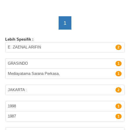
1
Lebih Spesifik :
Pengarang
E. ZAENAL ARIFIN
2
Penerbit
GRASINDO
1
Mediayatama Sarana Perkasa,
1
Lokasi Terbitan
JAKARTA :
2
Tahun Terbit
1998
1
1987
1