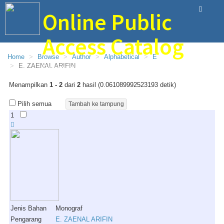
Online Public
Access Catalog
Home
Browse
Author
Alphabetical
E
E. ZAENAL ARIFIN
Perpustakaan Bina Ilmu SMAN 1 Trenggalek
Menampilkan
1 - 2
dari
2
hasil (0.061089992523193 detik)
Pilih semua
1
Jenis Bahan
Monograf
Pengarang
E. ZAENAL ARIFIN