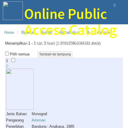
Online Public
Access Catalog
Home
Browse
Author
Alphabetical
A
Arisman
Perpustakaan Bina Ilmu SMAN 1 Trenggalek
Menampilkan
1 - 3
dari
3
hasil (0.070935964584351 detik)
Pilih semua
1
Jenis Bahan
Monograf
Pengarang
Arisman
Penerbitan
Bandung : Angkasa, 1985