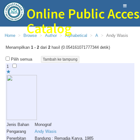
Online Public Acces
Catalog
Home
Browse
Author
Alphabetical
A
Andy Wasis
Perpustakaan Bina Ilmu SMAN 1 Trenggalek
Menampilkan
1 - 2
dari
2
hasil (0.054161071777344 detik)
Pilih semua
1
Jenis Bahan
Monograf
Pengarang
Andy Wasis
Penerbitan
Bandung : Remadja Karya, 1985