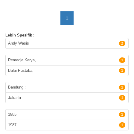
1
Lebih Spesifik :
Pengarang
Andy Wasis
2
Penerbit
Remadja Karya,
1
Balai Pustaka,
1
Lokasi Terbitan
Bandung :
1
Jakarta :
1
Tahun Terbit
1985
1
1987
1