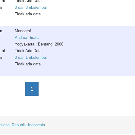
tal
Tidak Ada Data
an
0 dari 3 ekslempar
Tidak ada data
an
Monograf
Andrea Hirata
Yogyakarta : Bentang, 2008
tal
Tidak Ada Data
an
0 dari 1 ekslempar
Tidak ada data
1
sional Republik Indonesia