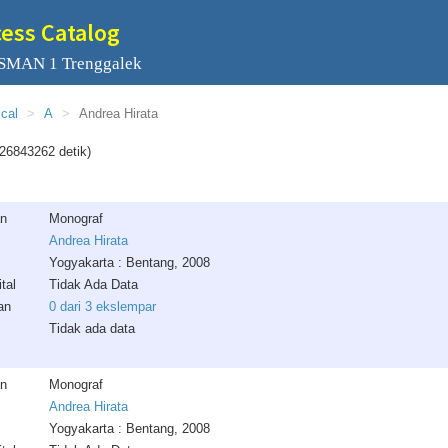
cess Catalog
 SMAN 1 Trenggalek
ical
A
Andrea Hirata
26843262 detik)
an
Monograf
Andrea Hirata
Yogyakarta : Bentang, 2008
tal
Tidak Ada Data
an
0 dari 3 ekslempar
Tidak ada data
an
Monograf
Andrea Hirata
Yogyakarta : Bentang, 2008