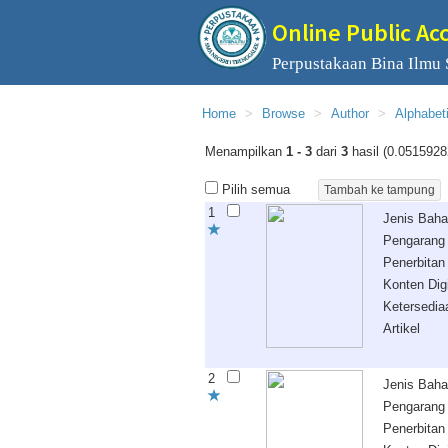
Online Public Ac
Perpustakaan Bina Ilmu
Home
Browse
Author
Alphabet
Menampilkan
1 - 3
dari
3
hasil (0.0515928
Pilih semua
1
Jenis Bah
Pengarang
Penerbitan
Konten Digi
Ketersedia
Artikel
2
Jenis Bah
Pengarang
Penerbitan