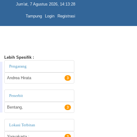
Jum'at, 7 Agustus 2026, 14:13:28
Tampung
Login
Registrasi
Lebih Spesifik :
Pengarang
Andrea Hirata
3
Penerbit
Bentang,
3
Lokasi Terbitan
Yogyakarta :
3