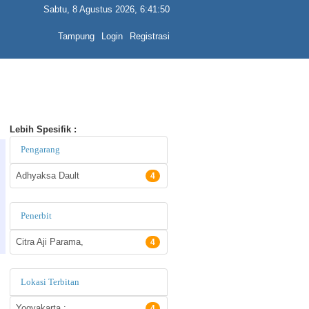
Sabtu, 8 Agustus 2026, 6:41:50
Tampung
Login
Registrasi
Lebih Spesifik :
Pengarang
Adhyaksa Dault
4
Penerbit
Citra Aji Parama,
4
Lokasi Terbitan
Yogyakarta :
4