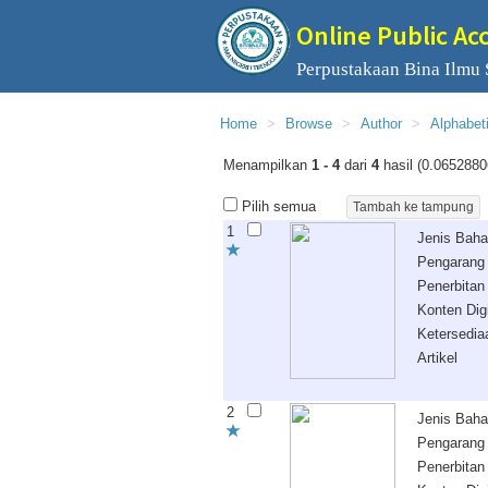
Online Public Ac
Perpustakaan Bina Ilmu
Home
Browse
Author
Alphabet
Menampilkan
1 - 4
dari
4
hasil (0.0652880
Pilih semua
1
Jenis Bah
Pengarang
Penerbitan
Konten Digi
Ketersedia
Artikel
2
Jenis Bah
Pengarang
Penerbitan