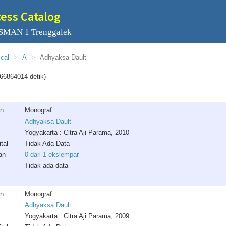
cess Catalog
 SMAN 1 Trenggalek
ical
A
Adhyaksa Dault
66864014 detik)
an
Monograf
Adhyaksa Dault
Yogyakarta : Citra Aji Parama, 2010
tal
Tidak Ada Data
an
0 dari 1 ekslempar
Tidak ada data
an
Monograf
Adhyaksa Dault
Yogyakarta : Citra Aji Parama, 2009