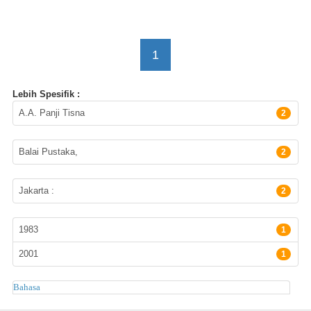
1
Lebih Spesifik :
Pengarang
A.A. Panji Tisna
2
Penerbit
Balai Pustaka,
2
Lokasi Terbitan
Jakarta :
2
Tahun Terbit
1983
1
2001
1
Subyek
Bahasa