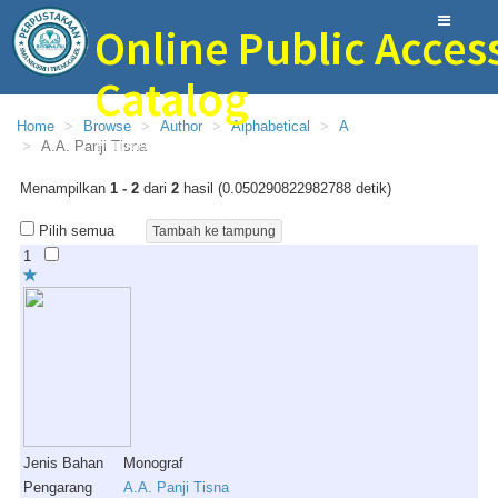
Online Public Acces
Catalog
Home
Browse
Author
Alphabetical
A
Perpustakaan Bina Ilmu SMAN 1 Trenggalek
A.A. Panji Tisna
Menampilkan
1 - 2
dari
2
hasil (0.050290822982788 detik)
Pilih semua
1
Jenis Bahan
Monograf
Pengarang
A.A. Panji Tisna