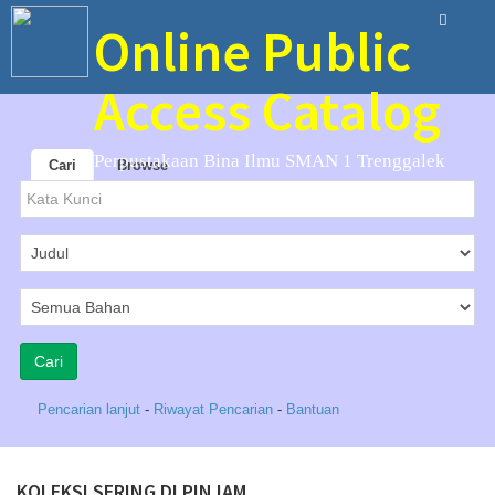
Online Public
Access Catalog
Perpustakaan Bina Ilmu SMAN 1 Trenggalek
Cari
Browse
Pencarian lanjut
-
Riwayat Pencarian
-
Bantuan
KOLEKSI SERING DI PINJAM