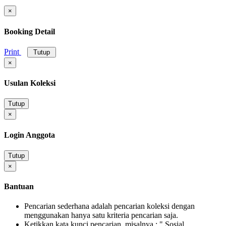
×
Booking Detail
Print
Tutup
×
Usulan Koleksi
Tutup
×
Login Anggota
Tutup
×
Bantuan
Pencarian sederhana adalah pencarian koleksi dengan
menggunakan hanya satu kriteria pencarian saja.
Ketikkan kata kunci pencarian, misalnya : " Sosial