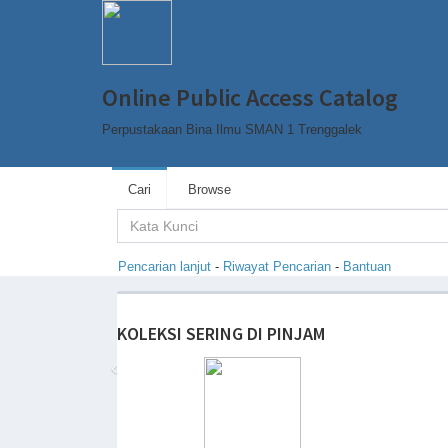
Online Public Access Catalog
Perpustakaan Bina Ilmu SMAN 1 Trenggalek
Cari
Browse
Pencarian lanjut
-
Riwayat Pencarian
-
Bantuan
KOLEKSI SERING DI PINJAM
‹