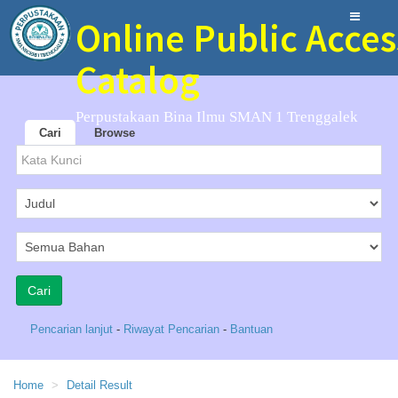
Online Public Acces
Catalog
Perpustakaan Bina Ilmu SMAN 1 Trenggalek
Cari
Browse
Pencarian lanjut
-
Riwayat Pencarian
-
Bantuan
Home
Detail Result