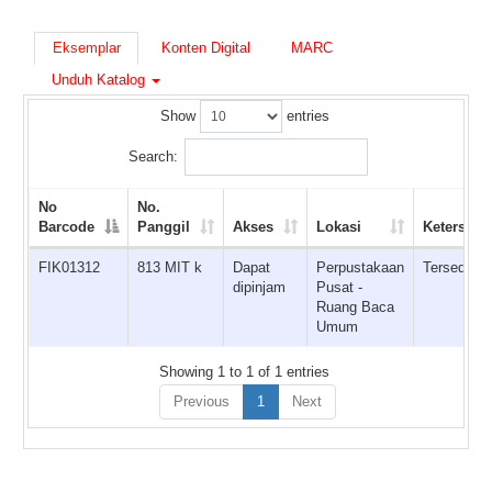
Eksemplar
Konten Digital
MARC
Unduh Katalog
Show
entries
Search:
No
No.
Barcode
Panggil
Akses
Lokasi
Ketersedi
FIK01312
813 MIT k
Dapat
Perpustakaan
Tersedia
dipinjam
Pusat -
Ruang Baca
Umum
Showing 1 to 1 of 1 entries
Previous
1
Next