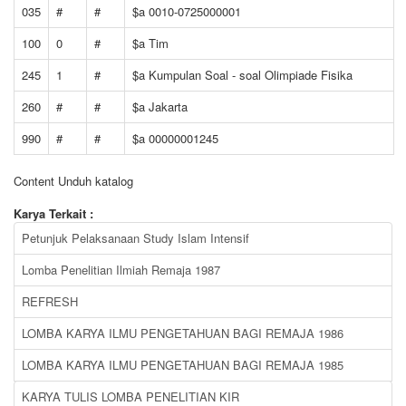
035
#
#
$a 0010-0725000001
100
0
#
$a Tim
245
1
#
$a Kumpulan Soal - soal Olimpiade Fisika
260
#
#
$a Jakarta
990
#
#
$a 00000001245
Content Unduh katalog
Karya Terkait :
Petunjuk Pelaksanaan Study Islam Intensif
Lomba Penelitian Ilmiah Remaja 1987
REFRESH
LOMBA KARYA ILMU PENGETAHUAN BAGI REMAJA 1986
LOMBA KARYA ILMU PENGETAHUAN BAGI REMAJA 1985
KARYA TULIS LOMBA PENELITIAN KIR