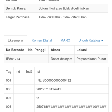
Bentuk Karya
Bukan fiksi atau tidak didefinisikan
Target Pembaca
Tidak diketahui / tidak ditentukan
Eksemplar
Konten Digital
MARC
Unduh Katalog
No Barcode
No. Panggil
Akses
Lokasi
IPA01774
Dapat dipinjam
Perpustakaan Pusat - 
Tag
Ind1
Ind2
Isi
001
INLIS000000000000432
005
20250718114941
007
ta
008
250718###########################0######