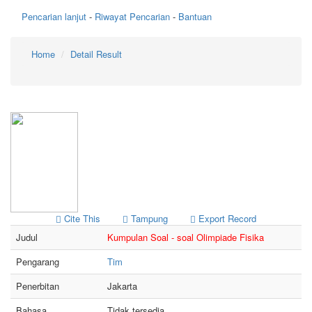
Pencarian lanjut
-
Riwayat Pencarian
-
Bantuan
Home
Detail Result
Cite This
Tampung
Export Record
Judul
Kumpulan Soal - soal Olimpiade Fisika
Pengarang
Tim
Penerbitan
Jakarta
Bahasa
Tidak tersedia