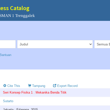
cess Catalog
 SMAN 1 Trenggalek
Bantuan
Cite This
Tampung
Export Record
Seri Konsep Fisika 1 : Mekanika Benda Titik
Sutarto
Jakarta : Erlangga, 2015