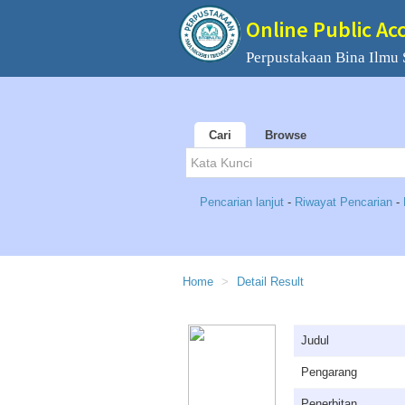
Online Public Ac
Perpustakaan Bina Ilmu
Cari
Browse
Pencarian lanjut
-
Riwayat Pencarian
-
Home
Detail Result
Judul
Pengarang
Penerbitan