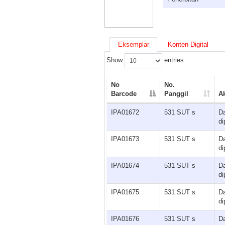
Eksemplar
Konten Digital
Show
entries
No
No.
Barcode
Panggil
A
IPA01672
531 SUT s
D
di
IPA01673
531 SUT s
D
di
IPA01674
531 SUT s
D
di
IPA01675
531 SUT s
D
di
IPA01676
531 SUT s
D