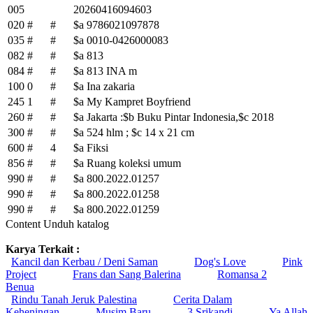
005
20260416094603
020
#
#
$a 9786021097878
035
#
#
$a 0010-0426000083
082
#
#
$a 813
084
#
#
$a 813 INA m
100
0
#
$a Ina zakaria
245
1
#
$a My Kampret Boyfriend
260
#
#
$a Jakarta :$b Buku Pintar Indonesia,$c 2018
300
#
#
$a 524 hlm ; $c 14 x 21 cm
600
#
4
$a Fiksi
856
#
#
$a Ruang koleksi umum
990
#
#
$a 800.2022.01257
990
#
#
$a 800.2022.01258
990
#
#
$a 800.2022.01259
Content Unduh katalog
Karya Terkait :
Kancil dan Kerbau / Deni Saman
Dog's Love
Pink
Project
Frans dan Sang Balerina
Romansa 2
Benua
Rindu Tanah Jeruk Palestina
Cerita Dalam
Keheningan
Musim Baru
3 Srikandi
Ya Allah