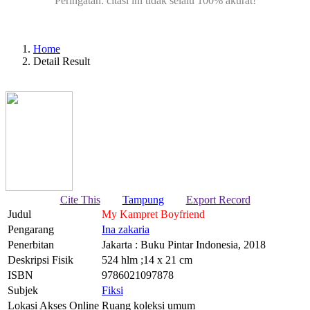
Peringatan: citasi ini tidak selalu 100% akurat!
Home
Detail Result
Cite This
Tampung
Export Record
Judul
My Kampret Boyfriend
Pengarang
Ina zakaria
Penerbitan
Jakarta : Buku Pintar Indonesia, 2018
Deskripsi Fisik
524 hlm ;14 x 21 cm
ISBN
9786021097878
Subjek
Fiksi
Lokasi Akses Online
Ruang koleksi umum