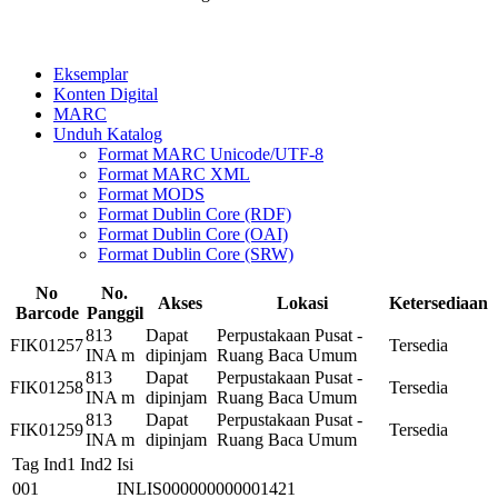
Eksemplar
Konten Digital
MARC
Unduh Katalog
Format MARC Unicode/UTF-8
Format MARC XML
Format MODS
Format Dublin Core (RDF)
Format Dublin Core (OAI)
Format Dublin Core (SRW)
No
No.
Akses
Lokasi
Ketersediaan
Barcode
Panggil
813
Dapat
Perpustakaan Pusat -
FIK01257
Tersedia
INA m
dipinjam
Ruang Baca Umum
813
Dapat
Perpustakaan Pusat -
FIK01258
Tersedia
INA m
dipinjam
Ruang Baca Umum
813
Dapat
Perpustakaan Pusat -
FIK01259
Tersedia
INA m
dipinjam
Ruang Baca Umum
Tag
Ind1
Ind2
Isi
001
INLIS000000000001421