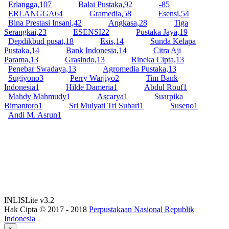
Erlangga,
107
Balai Pustaka,
92
-
85
ERLANGGA
64
Gramedia,
58
Esensi,
54
Bina Prestasi Insani,
42
Angkasa,
28
Tiga
Serangkai,
23
ESENSI
22
Pustaka Jaya,
19
Depdikbud pusat,
18
Esis,
14
Sunda Kelapa
Pustaka,
14
Bank Indonesia,
14
Citra Aji
Parama,
13
Grasindo,
13
Rineka Cipta,
13
Penebar Swadaya,
13
Agromedia Pustaka,
13
Sugiyono
3
Perry Warjiyo
2
Tim Bank
Indonesia
1
Hilde Dameria
1
Abdul Rouf
1
Mahdy Mahmudy
1
Ascarya
1
Suarpika
Bimantoro
1
Sri Mulyati Tri Subari
1
Suseno
1
Andi M. Asrun
1
INLISLite v3.2
Hak Cipta © 2017 - 2018
Perpustakaan Nasional Republik
Indonesia
×