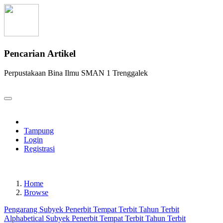
Pencarian Artikel
Perpustakaan Bina Ilmu SMAN 1 Trenggalek
Tampung
Login
Registrasi
Home
Browse
Pengarang
Subyek
Penerbit
Tempat Terbit
Tahun Terbit
Alphabetical
Subyek
Penerbit
Tempat Terbit
Tahun Terbit