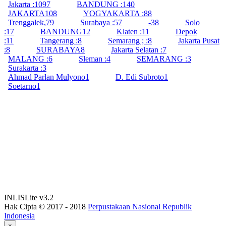
Jakarta :
1097
BANDUNG :
140
JAKARTA
108
YOGYAKARTA :
88
Trenggalek,
79
Surabaya :
57
-
38
Solo
:
17
BANDUNG
12
Klaten :
11
Depok
:
11
Tangerang :
8
Semarang ; :
8
Jakarta Pusat
:
8
SURABAYA
8
Jakarta Selatan :
7
MALANG :
6
Sleman :
4
SEMARANG :
3
Surakarta :
3
Ahmad Parlan Mulyono
1
D. Edi Subroto
1
Soetarno
1
INLISLite v3.2
Hak Cipta © 2017 - 2018
Perpustakaan Nasional Republik
Indonesia
×