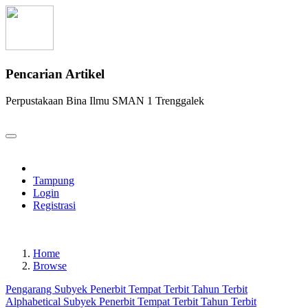
Pencarian Artikel
Perpustakaan Bina Ilmu SMAN 1 Trenggalek
Tampung
Login
Registrasi
Home
Browse
Pengarang
Subyek
Penerbit
Tempat Terbit
Tahun Terbit
Alphabetical
Subyek
Penerbit
Tempat Terbit
Tahun Terbit