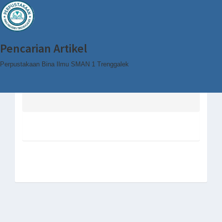
Pencarian Artikel
Perpustakaan Bina Ilmu SMAN 1 Trenggalek
Home
Browse