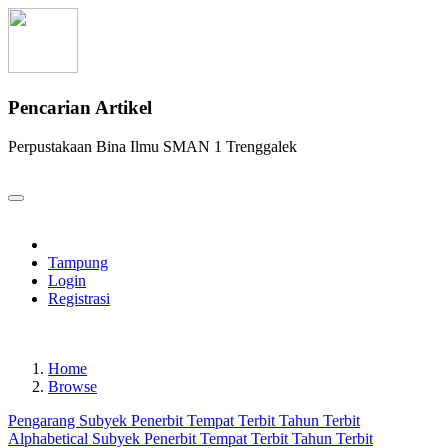
Pencarian Artikel
Perpustakaan Bina Ilmu SMAN 1 Trenggalek
Tampung
Login
Registrasi
Home
Browse
Pengarang
Subyek
Penerbit
Tempat Terbit
Tahun Terbit
Alphabetical
Subyek
Penerbit
Tempat Terbit
Tahun Terbit