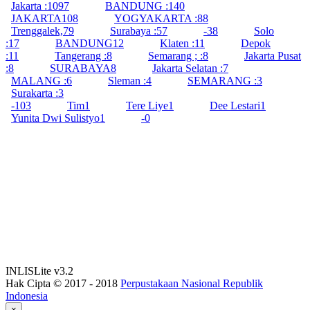
Jakarta :
1097
BANDUNG :
140
JAKARTA
108
YOGYAKARTA :
88
Trenggalek,
79
Surabaya :
57
-
38
Solo
:
17
BANDUNG
12
Klaten :
11
Depok
:
11
Tangerang :
8
Semarang ; :
8
Jakarta Pusat
:
8
SURABAYA
8
Jakarta Selatan :
7
MALANG :
6
Sleman :
4
SEMARANG :
3
Surakarta :
3
-
103
Tim
1
Tere Liye
1
Dee Lestari
1
Yunita Dwi Sulistyo
1
-
0
INLISLite v3.2
Hak Cipta © 2017 - 2018
Perpustakaan Nasional Republik
Indonesia
×