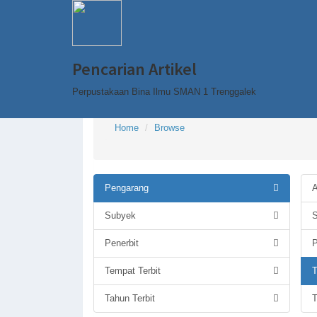
Pencarian Artikel
Perpustakaan Bina Ilmu SMAN 1 Trenggalek
Home
Browse
Pengarang
A
Subyek
S
Penerbit
P
Tempat Terbit
T
Tahun Terbit
T