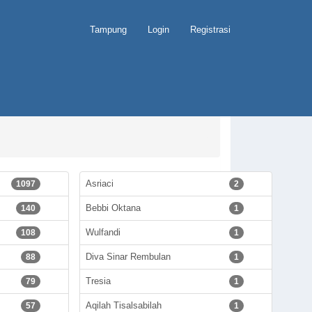
Tampung
Login
Registrasi
Asriaci
1097
2
Bebbi Oktana
140
1
Wulfandi
108
1
Diva Sinar Rembulan
88
1
Tresia
79
1
Aqilah Tisalsabilah
57
1