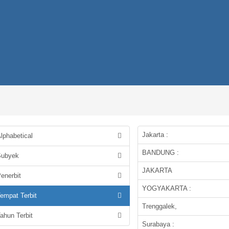
Jakarta :
lphabetical
BANDUNG :
ubyek
JAKARTA
enerbit
YOGYAKARTA :
empat Terbit
Trenggalek,
ahun Terbit
Surabaya :