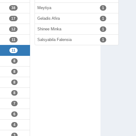
Meytiya
38
1
Geladis Afira
17
1
Shinee Minka
12
1
Salsyabila Falensia
11
1
11
8
8
8
8
7
6
4
3