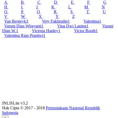
A
B
C
D
E
F
G
H
I
J
K
L
M
N
O
P
Q
R
S
T
U
V
W
X
Y
Z
Van Bergeyk
3
Vety Fakhrudin
1
Valentina
1
Varuni Dian Wijayanti
1
Vina Dwi Laning
1
Varuni
Dian W.
1
Victoria Hanley
1
Victor Booth
1
Valentina Rian Prastiwi
1
INLISLite v3.2
Hak Cipta © 2017 - 2018
Perpustakaan Nasional Republik
Indonesia
×