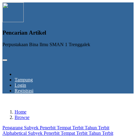
Pencarian Artikel
Perpustakaan Bina Ilmu SMAN 1 Trenggalek
Tampung
Login
Registrasi
Home
Browse
Pengarang
Subyek
Penerbit
Tempat Terbit
Tahun Terbit
Alphabetical
Subyek
Penerbit
Tempat Terbit
Tahun Terbit