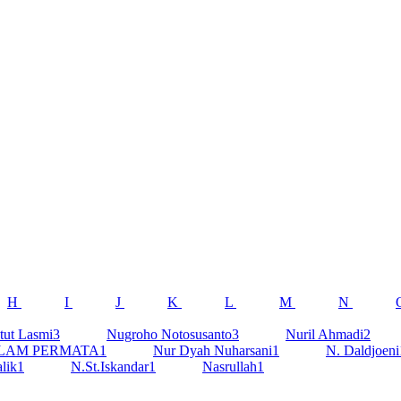
H
I
J
K
L
M
N
tut Lasmi
3
Nugroho Notosusanto
3
Nuril Ahmadi
2
LAM PERMATA
1
Nur Dyah Nuharsani
1
N. Daldjoeni
lik
1
N.St.Iskandar
1
Nasrullah
1