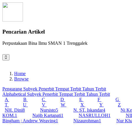
Pencarian Artikel
Perpustakaan Bina Ilmu SMAN 1 Trenggalek
Home
Browse
Pengarang
Subyek
Penerbit
Tempat Terbit
Tahun Terbit
Alphabetical
Subyek
Penerbit
Tempat Terbit
Tahun Terbit
A
B
C
D
E
F
G
T
U
V
W
X
Y
Z
NH. Dini
8
Nursisto
5
N. ST. Iskandar
4
Ni Ke
KOM.
1
Najib Kartapati
1
NASRULLOH
1
NI
Bingham ; Andrew Weaving
1
Nizaurohman
1
Nur Kha