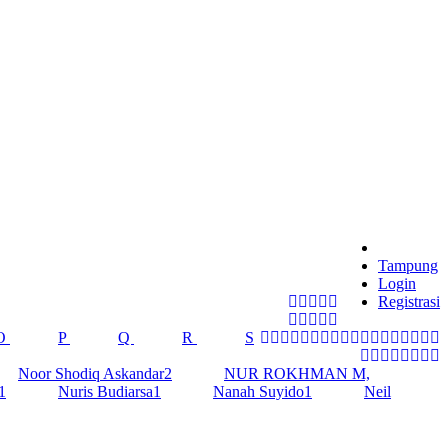
Tampung
Login
Registrasi
O
P
Q
R
S
Noor Shodiq Askandar
2
NUR ROKHMAN M,
1
Nuris Budiarsa
1
Nanah Suyido
1
Neil