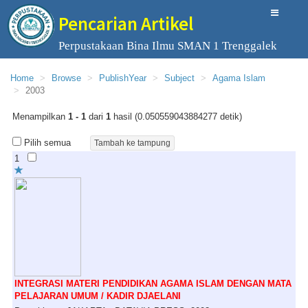
Pencarian Artikel
Perpustakaan Bina Ilmu SMAN 1 Trenggalek
Home
Browse
PublishYear
Subject
Agama Islam
2003
Menampilkan
1 - 1
dari
1
hasil (0.050559043884277 detik)
Pilih semua
1
INTEGRASI MATERI PENDIDIKAN AGAMA ISLAM DENGAN MATA
PELAJARAN UMUM / KADIR DJAELANI