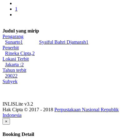
1
Judul yang mirip
Pengarang
Sunarto
1
Syaiful Bahri Djamarah
1
Penerbit
Rineka Cipta,
2
Lokasi Terbit
Jakarta :
2
Tahun terbit
2002
2
Subyek
INLISLite v3.2
Hak Cipta © 2017 - 2018
Perpustakaan Nasional Republik
Indonesia
×
Booking Detail