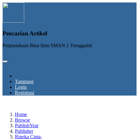
Pencarian Artikel
Perpustakaan Bina Ilmu SMAN 1 Trenggalek
Tampung
Login
Registrasi
Home
Browse
PublishYear
Publisher
Rineka Cipta,