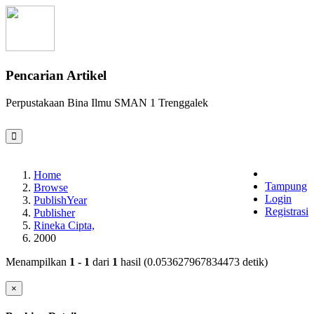
Pencarian Artikel
Perpustakaan Bina Ilmu SMAN 1 Trenggalek
Home
Tampung
Browse
Login
PublishYear
Registrasi
Publisher
Rineka Cipta,
2000
Menampilkan
1 - 1
dari
1
hasil (0.053627967834473 detik)
×