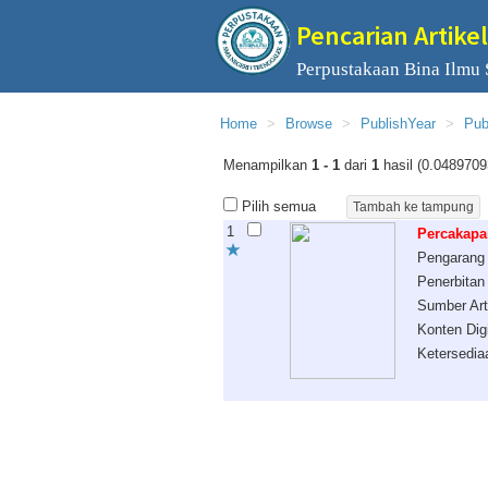
Pencarian Artikel
Perpustakaan Bina Ilmu
Home
Browse
PublishYear
Pub
Menampilkan
1 - 1
dari
1
hasil (0.0489709
Pilih semua
1
Percakapa
Pengarang
Penerbitan
Sumber Art
Konten Digi
Ketersedia