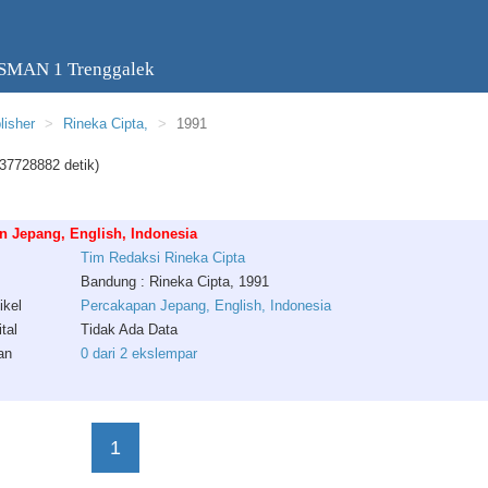
 SMAN 1 Trenggalek
lisher
Rineka Cipta,
1991
37728882 detik)
n Jepang, English, Indonesia
Tim
Redaksi
Rineka
Cipta
Bandung : Rineka Cipta, 1991
ikel
Percakapan Jepang, English, Indonesia
tal
Tidak Ada Data
an
0 dari 2 ekslempar
1