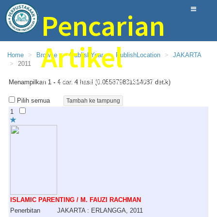
Pencarian
Artikel
Home
Browse
PublishYear
PublishLocation
JAKARTA
2011
Perpustakaan Bina Ilmu SMAN 1 Trenggalek
Menampilkan
1 - 4
dari
4
hasil (0.055879831314087 detik)
Pilih semua
1
ISLAMIC PARENTING / M. FAUZI RACHMAN
Penerbitan
JAKARTA : ERLANGGA, 2011