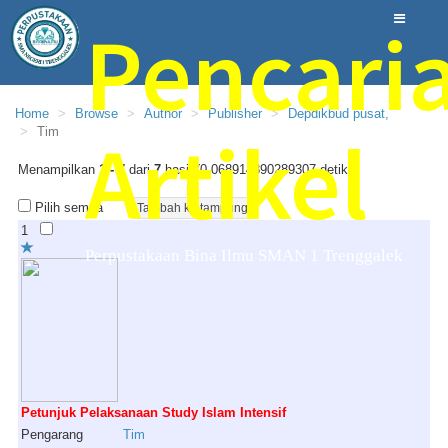
Pencari
Home
Browse
Author
Publisher
Depdikbud pusat,
Artikel
Tim
Menampilkan
1 - 7
dari
7
hasil (0.068914890289307 detik)
Pilih semua
1
Perpustakaan Bina Ilmu SMAN 1 Trenggalek
Petunjuk Pelaksanaan Study Islam Intensif
Pengarang
Tim