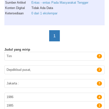
Sumber Artikel
Entas - entas Pada Masyarakat Tengger
Konten Digital
Tidak Ada Data
Ketersediaan
0 dari 1 ekslempar
1
Judul yang mirip
Pengarang
Tim
7
Penerbit
Depdikbud pusat,
7
Lokasi Terbit
Jakarta :
7
Tahun terbit
1986
4
1985
1