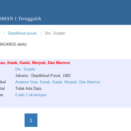
 SMAN 1 Trenggalek
r
Depdikbud pusat,
Drs. Suripto
94140625 detik)
an, Katak, Kadal, Merpati, Dan Marmut
Drs
.
Suripto
Jakarta : Depdikbud Pusat, 1982
ikel
Anatomi Ikan, Katak, Kadal, Merpati, Dan Marmut
tal
Tidak Ada Data
an
0 dari 1 ekslempar
1