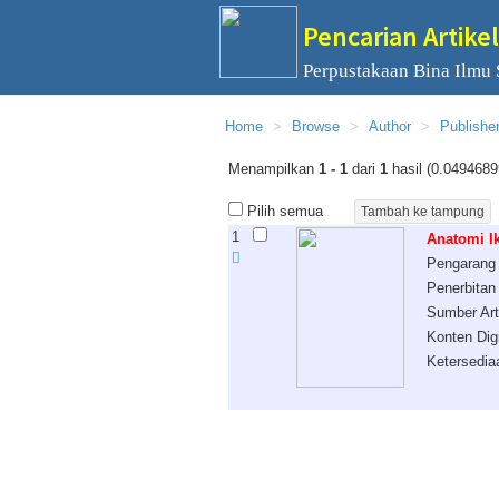
Pencarian Artikel
Perpustakaan Bina Ilmu
Home
Browse
Author
Publishe
Menampilkan
1 - 1
dari
1
hasil (0.0494689
Pilih semua
1
Anatomi Ik
Pengarang
Penerbitan
Sumber Art
Konten Digi
Ketersedia