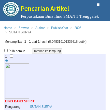
Pencarian Artikel
Perpustakaan Bina Ilmu SMAN 1 Trenggalek
Home
Browse
Author
PublishYear
2008
SUTAN SURYA
Menampilkan
1 - 1
dari
1
hasil (0.048319101333618 detik)
Pilih semua
1
BING BANG SPIRIT
Pengarang
SUTAN
SURYA