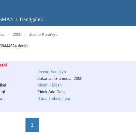
 SMAN 1 Trenggalek
ear
2008
Jossie Karaniya
68444824 detik)
oshi
Jossie
Karaniya
Jakarta : Gramedia, 2008
ikel
Moshi - Moshi
tal
Tidak Ada Data
an
0 dari 1 ekslempar
1