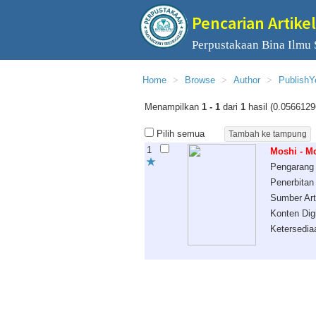
Pencarian Artikel
Perpustakaan Bina Ilmu
Home
Browse
Author
PublishY
Menampilkan
1 - 1
dari
1
hasil (0.0566129
Pilih semua
1
Moshi - M
Pengarang
Penerbitan
Sumber Art
Konten Digi
Ketersedia