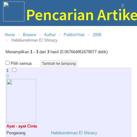
Pencarian Artike
Perpustakaan Bina Ilmu SMAN 1 Trenggalek
Home
Browse
Author
PublishYear
2008
Habiburrahman El Shirazy
Menampilkan
1 - 3
dari
3
hasil (0.067664861679077 detik)
Pilih semua
1
Ayat - ayat Cinta
Pengarang
Habiburrahman
El
Shirazy