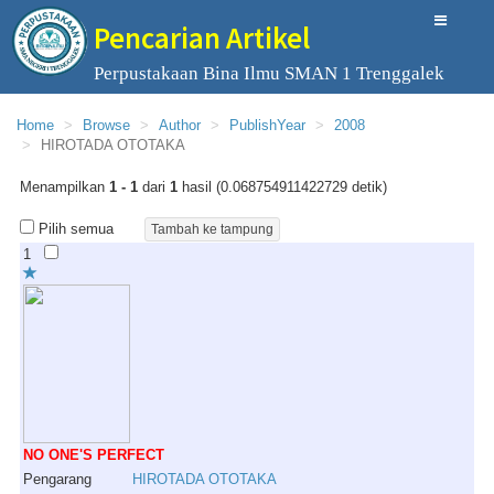
Pencarian Artikel
Perpustakaan Bina Ilmu SMAN 1 Trenggalek
Home
Browse
Author
PublishYear
2008
HIROTADA OTOTAKA
Menampilkan
1 - 1
dari
1
hasil (0.068754911422729 detik)
Pilih semua
1
NO ONE'S PERFECT
Pengarang
HIROTADA
OTOTAKA