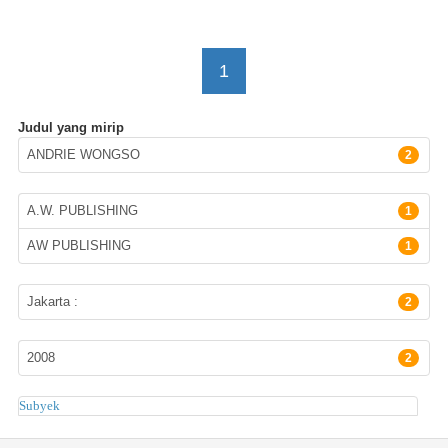
1
Judul yang mirip
Pengarang
ANDRIE WONGSO
2
Penerbit
A.W. PUBLISHING
1
AW PUBLISHING
1
Lokasi Terbit
Jakarta :
2
Tahun terbit
2008
2
Subyek