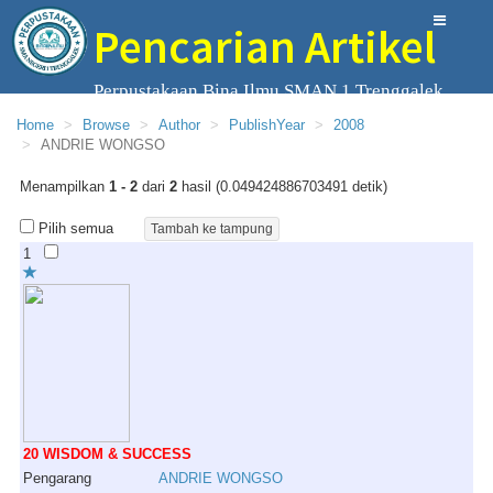
Pencarian Artikel
Perpustakaan Bina Ilmu SMAN 1 Trenggalek
Home
Browse
Author
PublishYear
2008
ANDRIE WONGSO
Menampilkan
1 - 2
dari
2
hasil (0.049424886703491 detik)
Pilih semua
1
20 WISDOM & SUCCESS
Pengarang
ANDRIE
WONGSO