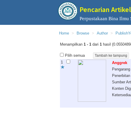
Pencarian Artikel
Perpustakaan Bina Ilmu
Home
Browse
Author
PublishY
Menampilkan
1 - 1
dari
1
hasil (0.0550489
Pilih semua
1
Anggrek
Pengarang
Penerbitan
Sumber Art
Konten Digi
Ketersedia