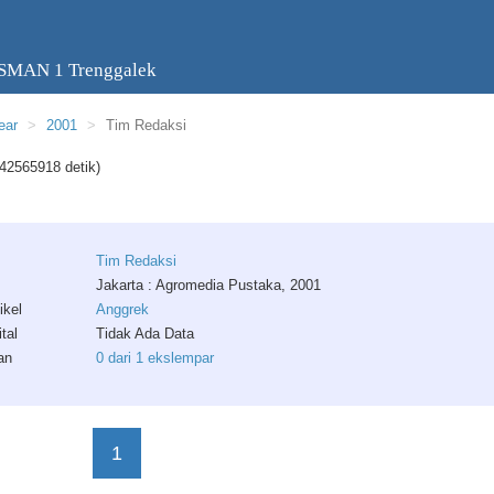
 SMAN 1 Trenggalek
ear
2001
Tim Redaksi
42565918 detik)
Tim
Redaksi
Jakarta : Agromedia Pustaka, 2001
ikel
Anggrek
tal
Tidak Ada Data
an
0 dari 1 ekslempar
1