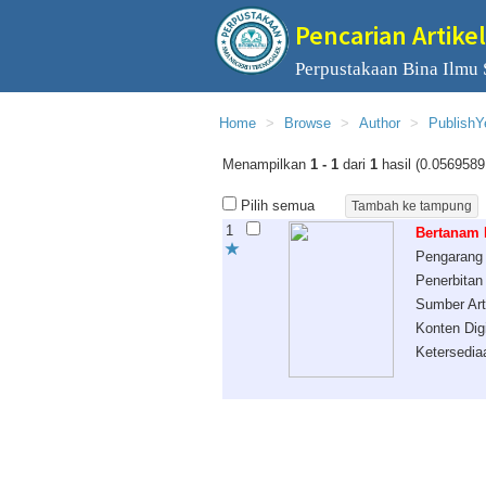
Pencarian Artikel
Perpustakaan Bina Ilmu
Home
Browse
Author
PublishY
Menampilkan
1 - 1
dari
1
hasil (0.0569589
Pilih semua
1
Bertanam 
Pengarang
Penerbitan
Sumber Art
Konten Digi
Ketersedia