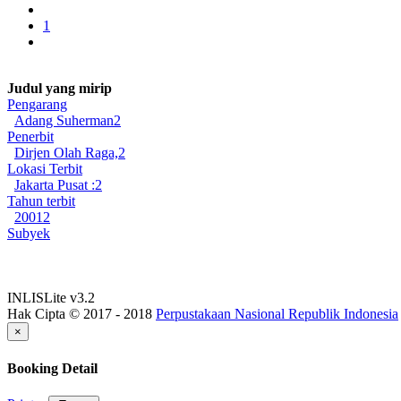
1
Judul yang mirip
Pengarang
Adang Suherman
2
Penerbit
Dirjen Olah Raga,
2
Lokasi Terbit
Jakarta Pusat :
2
Tahun terbit
2001
2
Subyek
INLISLite v3.2
Hak Cipta © 2017 - 2018
Perpustakaan Nasional Republik Indonesia
×
Booking Detail