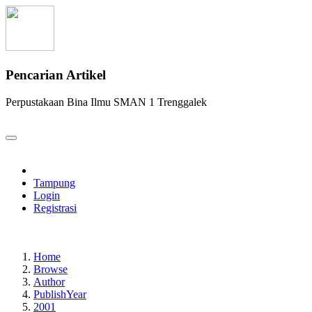
Pencarian Artikel
Perpustakaan Bina Ilmu SMAN 1 Trenggalek
Tampung
Login
Registrasi
Home
Browse
Author
PublishYear
2001