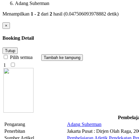
Adang Suherman
Menampilkan
1 - 2
dari
2
hasil (0.047506093978882 detik)
×
Booking Detail
Tutup
Pilih semua
1
Pembelaj
Pengarang
Adang
Suherman
Penerbitan
Jakarta Pusat : Dirjen Olah Raga, 2
Sumber Artikel
Pembelajaran Atletik Pendekatan 