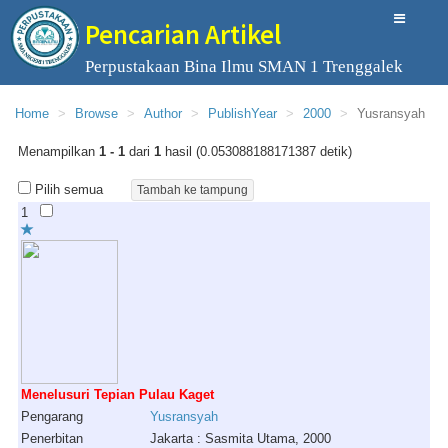
Pencarian Artikel
Perpustakaan Bina Ilmu SMAN 1 Trenggalek
Home
Browse
Author
PublishYear
2000
Yusransyah
Menampilkan
1 - 1
dari
1
hasil (0.053088188171387 detik)
Pilih semua
1
Menelusuri Tepian Pulau Kaget
Pengarang
Yusransyah
Penerbitan
Jakarta : Sasmita Utama, 2000