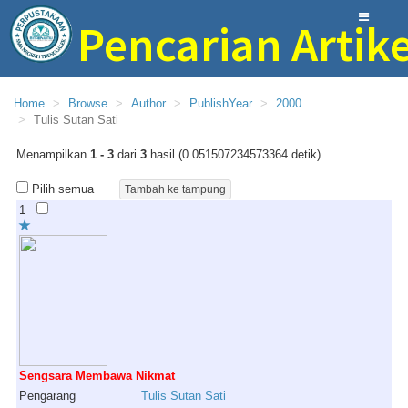
Pencarian Artike
Perpustakaan Bina Ilmu SMAN 1 Trenggalek
Home
Browse
Author
PublishYear
2000
Tulis Sutan Sati
Menampilkan
1 - 3
dari
3
hasil (0.051507234573364 detik)
Pilih semua
1
Sengsara Membawa Nikmat
Pengarang
Tulis
Sutan
Sati