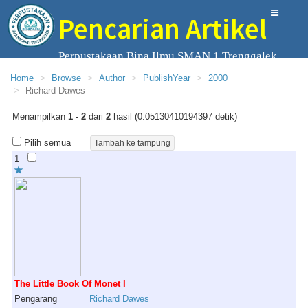
Pencarian Artikel
Perpustakaan Bina Ilmu SMAN 1 Trenggalek
Home
Browse
Author
PublishYear
2000
Richard Dawes
Menampilkan
1 - 2
dari
2
hasil (0.05130410194397 detik)
Pilih semua
1
The Little Book Of Monet I
Pengarang
Richard
Dawes