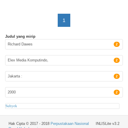
1
Judul yang mirip
Pengarang
Richard Dawes
2
Penerbit
Elex Media Komputindo,
2
Lokasi Terbit
Jakarta :
2
Tahun terbit
2000
2
Subyek
Hak Cipta © 2017 - 2018
Perpustakaan Nasional
INLISLite v3.2