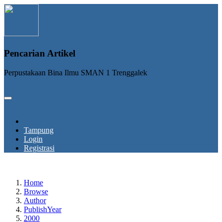
Pencarian Artikel
Perpustakaan Bina Ilmu SMAN 1 Trenggalek
Tampung
Login
Registrasi
Home
Browse
Author
PublishYear
2000